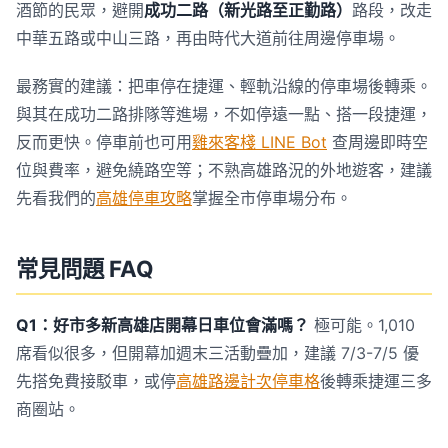
酒節的民眾，避開
成功二路（新光路至正勤路）
路段，改走
中華五路或中山三路，再由時代大道前往周邊停車場。
最務實的建議：把車停在捷運、輕軌沿線的停車場後轉乘。
與其在成功二路排隊等進場，不如停遠一點、搭一段捷運，
反而更快。停車前也可用
雞來客棧 LINE Bot
查周邊即時空
位與費率，避免繞路空等；不熟高雄路況的外地遊客，建議
先看我們的
高雄停車攻略
掌握全市停車場分布。
常見問題 FAQ
Q1：好市多新高雄店開幕日車位會滿嗎？
極可能。1,010
席看似很多，但開幕加週末三活動疊加，建議 7/3-7/5 優
先搭免費接駁車，或停
高雄路邊計次停車格
後轉乘捷運三多
商圈站。