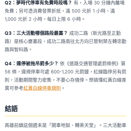
Q2：夢時代停車有免費時段嗎？
有，入場 30 分鐘內離場
免費；另可憑消費發票折抵，滿 500 元折 1 小時、滿
1,000 元折 2 小時，每日上限 6 小時。
Q3：三大活動哪個路段最塞？
成功二路（新光路至正勤
路）是核心壅塞段，成功二路南往北方向已管制禁左轉忠勤
路與智科路。
Q4：違停被拖吊罰多少？
依《道路交通管理處罰條例》第
56 條，違規停車可處 600-1,200 元罰鍰，紅線臨停另有罰
則，活動期間警力密集，不要心存僥倖。想搞懂紅黃白線差
異可參考
紅黃白線停車規則
。
結語
高雄前鎮這個週末是「開車地獄、轉乘天堂」。三大活動車