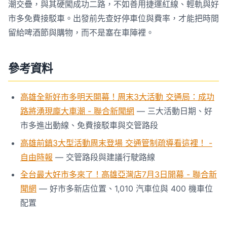
潮交疊，與其硬闖成功二路，不如善用捷運紅線、輕軌與好
市多免費接駁車。出發前先查好停車位與費率，才能把時間
留給啤酒節與購物，而不是塞在車陣裡。
參考資料
高雄全新好市多明天開幕！周末3大活動 交通局：成功
路將湧現龐大車潮 - 聯合新聞網
— 三大活動日期、好
市多進出動線、免費接駁車與交管路段
高雄前鎮3大型活動周末登場 交通管制疏導看這裡！ -
自由時報
— 交管路段與建議行駛路線
全台最大好市多來了！高雄亞灣店7月3日開幕 - 聯合新
聞網
— 好市多新店位置、1,010 汽車位與 400 機車位
配置