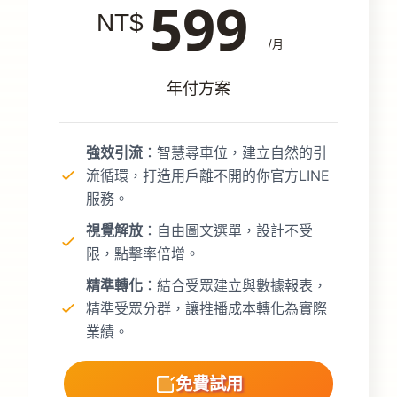
599
年付方案
強效引流
：智慧尋車位，建立自然的引
強
流循環，打造用戶離不開的你官方LINE
流
服務。
服
視覺解放
：自由圖文選單，設計不受
視
限，點擊率倍增。
限
精準轉化
：結合受眾建立與數據報表，
精
精準受眾分群，讓推播成本轉化為實際
精
業績。
業
免費試用