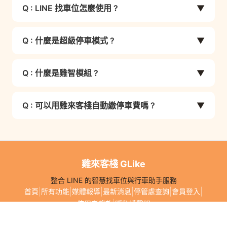
(停車場/停車格)、嘉義 (停車場)、南投 (停車場/停
Q : LINE 找車位怎麼使用 ?
▼
車位、找超商、查路況等核心功能皆可免費使用。
為準。
車格)、屏東 (停車場)、高雄 (停車場/停車格)、宜
蘭 (停車場)、基隆 (停車場)
方式1：在雞來客棧 LINE 聊天室中，點選【圖文選
若企業需要「雞智模組」進階服務（如 LINE 自然
Q : 什麼是超級停車模式 ?
▼
單】>【立即找車位】> 點擊右上角【分享】即
引流外掛、自由圖文選單等），則有年付
【LINE MINI APP超級停車模式】
可。
超級停車模式是雞來客棧推出的 LINE MINI APP 網
NT$599/月 或月付 NT$999/月 的方案可選擇。
台中(停車場/停車格)
Q : 什麼是雞智模組 ?
▼
頁版地圖功能，可在地圖上即時查看附近停車格與
方式2：叫出鍵盤 > 點擊【>】> 點擊【+】>【位
停車場的位置與空位狀態，並支援國道與省道壅塞
雞智模組是雞來客棧推出的官方 LINE 自然引流外
置資訊】> 點擊右上【分享】，系統約 3 秒即回傳
或事故路段的語音提醒，目前已於台中上線。
Q : 可以用雞來客棧自動繳停車費嗎 ?
▼
掛模組，讓企業的 LINE 官方帳號也能擁有找車位
附近 10 個路邊車格與 10 個停車場資訊。
功能，藉此吸引高黏著度的真實用戶。
可以。註冊 GLike 會員後，綁定車牌與扣款信用
卡，即可開啟路邊停車費自動扣款功能。
模組還包含自由圖文選單編輯、關鍵字受眾建立、
追蹤/退追報表、Webhook 智能轉發、分店快搜等
雞來客棧 GLike
此外，進出 Autopass 合作停車場也能免取票、免
功能。
繳費機，直接出場自動扣款。
整合 LINE 的智慧找車位與行車助手服務
|
|
|
|
|
|
首頁
所有功能
媒體報導
最新消息
停管處查詢
會員登入
|
使用者條款
隱私權聲明