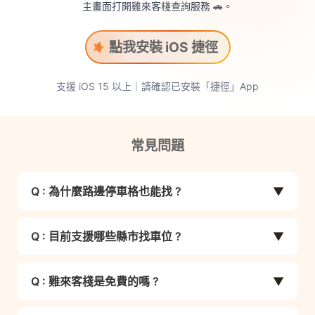
主畫面打開雞來客棧查詢服務 🚗。
點我安裝 iOS 捷徑
支援 iOS 15 以上｜請確認已安裝「捷徑」App
常見問題
Q : 為什麼路邊停車格也能找 ?
▼
部分縣市政府有提供路邊停車數據，雞來客棧透過
Q : 目前支援哪些縣市找車位 ?
▼
數據整合，讓您在傳送位置後，系統能即時回傳附
近 10 個路邊車格與 10 個停車場資訊。
【LINE聊天室立即找車位】
台中 (停車場/停車格)、台北 (停車場/停車格)、新
Q : 雞來客棧是免費的嗎 ?
▼
⚠️ 溫馨小提醒： 車位資訊更新頻率受限於數據
北 (停車場/停車格)、桃園 (停車場/停車格)、新竹
是的，加入雞來客棧 LINE 官方帳號完全免費，找
源，顯示內容僅供參考，實際停車狀況請依照現場