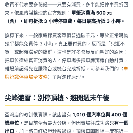
收費不代表要多花錢——只要有消費，多半能把停車費折回
來。依風傳媒整理的官方規則：
單筆消費滿 500 元
（含），即可折抵 3 小時停車費，每日最高折抵 3 小時
。
換算下來，一般家庭採買客單價普遍破千元，等於正常購物
幾乎都能免費停 3 小時。真正要付費的，反而是「只逛不
買」或超時滯留的族群。這也是許多會員反而叫好的原因：
把車位還給真正消費的人。停車場多採車牌辨識自動計費，
離場前記得先在服務台或機台完成折抵，可參考我們的〈
車
牌辨識停車場全攻略
〉了解運作原理。
尖峰避雷：別停頂樓、避開週末午後
亞灣店的教訓很實際。該店設有
1,010 個汽車位與 400 個
機車位
，是目前全台最大分店，但因賣場往成功路
只有一個
出口
、加上路口紅綠燈秒數過短，頂樓車輛離場一度花近一