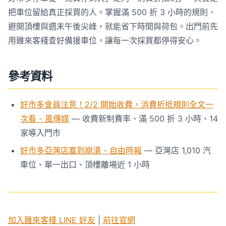
把車位留給真正採買的人。掌握滿 500 折 3 小時的規則、
避開頂樓與週末午後尖峰，就能省下時間與荷包。出門前先
用雞來客棧查好備援車位，讓每一次採買都停得安心。
參考資料
好市多會員注意！2/2 開始收費，消費折抵規則全文一
次看 - 風傳媒
— 收費新制費率、滿 500 折 3 小時、14
家導入門市
好市多亞灣店塞到崩潰 - 自由時報
— 亞灣店 1,010 汽
車位、單一出口、頂樓離場近 1 小時
加入雞來客棧 LINE 好友
|
前往官網