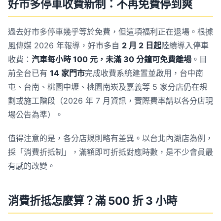
好市多停車收費新制：不再免費停到爽
過去好市多停車幾乎等於免費，但這項福利正在退場。根據
風傳媒 2026 年報導，好市多自
2 月 2 日起
陸續導入停車
收費：
汽車每小時 100 元，未滿 30 分鐘可免費離場
。目
前全台已有
14 家門市
完成收費系統建置並啟用，台中南
屯、台南、桃園中壢、桃園南崁及嘉義等 5 家分店仍在規
劃或施工階段（2026 年 7 月資訊，實際費率請以各分店現
場公告為準）。
值得注意的是，各分店規則略有差異。以台北內湖店為例，
採「消費折抵制」，滿額即可折抵對應時數，是不少會員最
有感的改變。
消費折抵怎麼算？滿 500 折 3 小時