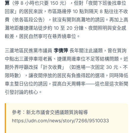
算
（停 8 小時也只要 150 元），但對「夜間下班後找車位
回家」的居民來說，市區路邊停 10 點到隔天 8 點往往不收
費（依各區段公告），就沒有開到高灘地的誘因。再加上高
灘地距離捷運站徒步約 10 至 20 分鐘、夜間照明與安全感
較差，居民自然寧可在巷弄繞車位。
三蘆地區民進黨市議員
李倩萍
長年關注此議題，曾在質詢
中點出三蘆停車塔老舊、捷運周邊車位不足等結構問題。近
期外界呼籲改採「計次收費」（如進場一次固定 30 元、不
限時數），讓夜間停放的居民有負擔得起的選項，同時降低
車主整日佔位的誘因，提高白天周轉率——這也是這次新聞
引發討論的核心。
參考：新北市議會交通議題質詢報導
https://udn.com/news/story/7266/9510033