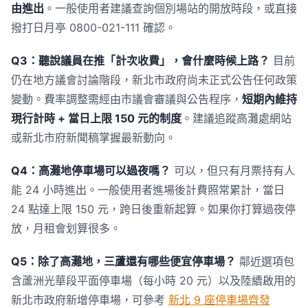
由進出
。一般使用者建議查詢個別場站的開放時段，或直接
撥打日月亭 0800-021-111 確認。
Q3：聽說議員在推「計次收費」，會什麼時候上路？
目前
仍在地方議會討論階段，新北市政府尚未正式公告任何政策
變動。費率調整需經由市議會審議與公告程序，
短期內維持
現行計時 + 當日上限 150 元的制度
。建議追蹤高灘處網站
或新北市府新聞稿掌握最新動向。
Q4：高灘地停車場可以過夜嗎？
可以，但只有月票持有人
能 24 小時進出。一般使用者進場後計費照常累計，當日
24 點達上限 150 元，跨日後重新起算。如果你打算過夜停
放，月租會划算很多。
Q5：除了高灘地，三蘆還有哪些便宜停車場？
鄰近選項包
含蘆洲光華段平面停車場（每小時 20 元）以及陸續啟用的
新北市政府新增停車場，可參考
新北 9 座停車場齊發