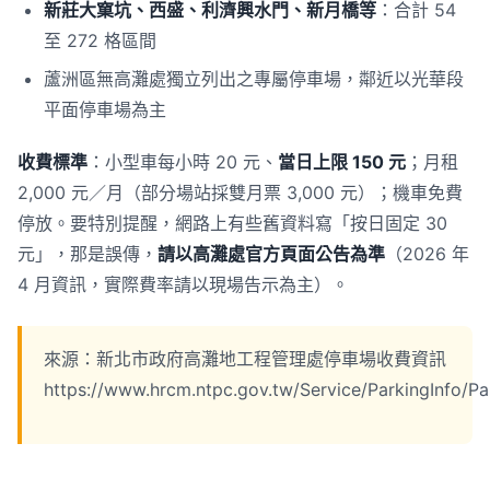
新莊大窠坑、西盛、利濟興水門、新月橋等
：合計 54
至 272 格區間
蘆洲區無高灘處獨立列出之專屬停車場，鄰近以光華段
平面停車場為主
收費標準
：小型車每小時 20 元、
當日上限 150 元
；月租
2,000 元／月（部分場站採雙月票 3,000 元）；機車免費
停放。要特別提醒，網路上有些舊資料寫「按日固定 30
元」，那是誤傳，
請以高灘處官方頁面公告為準
（2026 年
4 月資訊，實際費率請以現場告示為主）。
來源：新北市政府高灘地工程管理處停車場收費資訊
https://www.hrcm.ntpc.gov.tw/Service/ParkingInfo/Pa