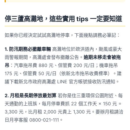
停三蘆高灘地，這些實用 tips 一定要知道
如果你已經決定試試高灘地停車，下面幾點請務必筆記：
1. 防汛期務必撤離車輛
高灘地位於疏洪道內，颱風或豪大
雨警報期間，高灘處會發布撤離公告。
逾期未移走會被拖
吊
：汽車拖吊費 880 元、保管費 200 元/日；機車拖吊
175 元、保管費 50 元/日（依新北市拖吊收費標準）。建
議下載新北市政府高灘處 LINE 官方帳號接收防汛通知。
2. 月租是長期停放最划算
若你是住三重環保公園附近、每
天通勤的上班族，每月停車費抓 22 個工作天 × 150 元 =
3,300 元，比月租 2,000 元貴上 1,300 元。要辦月租請洽
日月亭客服 0800-021-111。