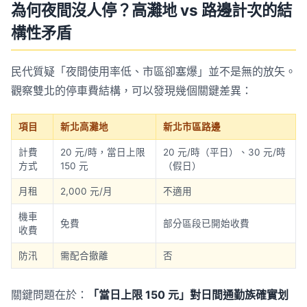
為何夜間沒人停？高灘地 vs 路邊計次的結
構性矛盾
民代質疑「夜間使用率低、市區卻塞爆」並不是無的放矢。
觀察雙北的停車費結構，可以發現幾個關鍵差異：
項目
新北高灘地
新北市區路邊
計費
20 元/時，當日上限
20 元/時（平日）、30 元/時
方式
150 元
（假日）
月租
2,000 元/月
不適用
機車
免費
部分區段已開始收費
收費
防汛
需配合撤離
否
關鍵問題在於：
「當日上限 150 元」對日間通勤族確實划