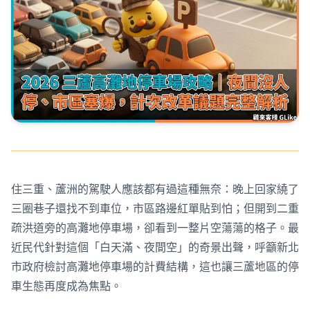
住三重、蘆洲的駕駛人應該都有過這種無奈：晚上回家繞了
三圈巷子還找不到車位，市區路邊紅單貼到怕；但開到二重
疏洪道旁的高灘地停車場，卻看到一整片空蕩蕩的格子。最
近民代針對這個「白天滿、夜間空」的奇景出聲，呼籲新北
市政府檢討高灘地停車場的計費結構，這也讓三蘆地區的停
車生態再度成為焦點。