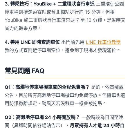
3. 轉乘技巧：YouBike + 二重環狀自行車道
三重環保公園
停車場到捷運菜寮站或台北橋站步行約 15 分鐘，但租
YouBike 騎二重環狀自行車道只要 7 至 10 分鐘，是省時又
省力的轉乘方案。
4. 善用 LINE 即時查詢車位
出門前先用
LINE 找車位教學
教的方式查附近停車場空位，避免到了現場才發現滿位。
常見問題 FAQ
Q1：高灘地停車場機車真的全程免費嗎？
是的，依高灘處
公告，目前所有高灘地停車場機車均免費停放。但機車也適
用防汛撤離規定，颱風天若沒移車一樣會被拖吊。
Q2：高灘地停車場 24 小時開放嗎？
一般時段為日間至晚
間（具體時間依各場站告示），
月票持有人才能 24 小時自