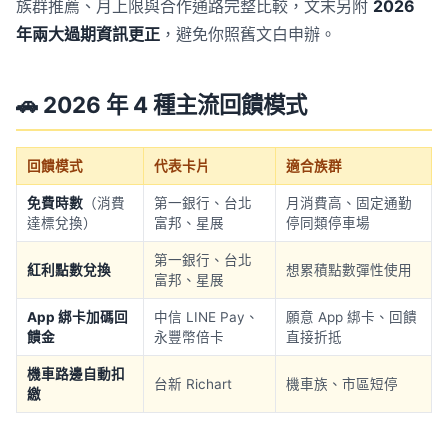
族群推薦、月上限與合作通路完整比較，文末另附
2026
年兩大過期資訊更正
，避免你照舊文白申辦。
🚗 2026 年 4 種主流回饋模式
回饋模式
代表卡片
適合族群
免費時數
（消費
第一銀行、台北
月消費高、固定通勤
達標兌換）
富邦、星展
停同類停車場
第一銀行、台北
紅利點數兌換
想累積點數彈性使用
富邦、星展
App 綁卡加碼回
中信 LINE Pay、
願意 App 綁卡、回饋
饋金
永豐幣倍卡
直接折抵
機車路邊自動扣
台新 Richart
機車族、市區短停
繳