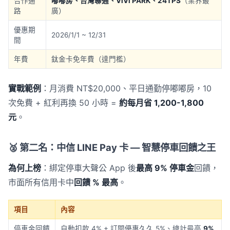
合作通
嘟嘟房、台灣聯通、ViVi PARK、24TPS
（業界最
路
廣）
優惠期
2026/1/1 ~ 12/31
間
年費
鈦金卡免年費（達門檻）
實戰範例
：月消費 NT$20,000、平日通勤停嘟嘟房，10
次免費 + 紅利再換 50 小時 =
約每月省 1,200-1,800
元
。
🥈 第二名：中信 LINE Pay 卡 — 智慧停車回饋之王
為何上榜
：綁定停車大聲公 App 後
最高 9% 停車金
回饋，
市面所有信用卡中
回饋 % 最高
。
項目
內容
停車金回饋
自動扣款 4% + 訂閱優惠久久 5%、總計最高
9%