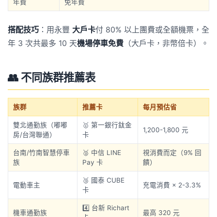
年費
免年費
搭配技巧
：用永豐
大戶卡
付 80% 以上團費或全額機票，全
年 3 次共最多 10 天
機場停車免費
（大戶卡，非幣倍卡）。
👥 不同族群推薦表
族群
推薦卡
每月預估省
雙北通勤族（嘟嘟
🥇 第一銀行鈦金
1,200-1,800 元
房/台灣聯通）
卡
台南/竹南智慧停車
🥈 中信 LINE
視消費而定（9% 回
族
Pay 卡
饋）
🥉 國泰 CUBE
電動車主
充電消費 × 2-3.3%
卡
4️⃣ 台新 Richart
機車通勤族
最高 320 元