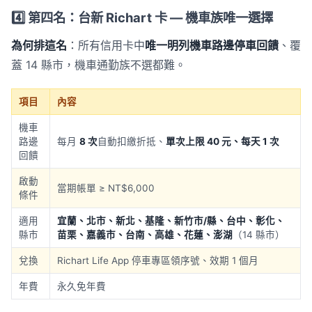
4️⃣ 第四名：台新 Richart 卡 — 機車族唯一選擇
為何排這名
：所有信用卡中
唯一明列機車路邊停車回饋
、覆
蓋 14 縣市，機車通勤族不選都難。
項目
內容
機車
路邊
每月
8 次
自動扣繳折抵、
單次上限 40 元、每天 1 次
回饋
啟動
當期帳單 ≥ NT$6,000
條件
適用
宜蘭、北市、新北、基隆、新竹市/縣、台中、彰化、
縣市
苗栗、嘉義市、台南、高雄、花蓮、澎湖
（14 縣市）
兌換
Richart Life App 停車專區領序號、效期 1 個月
年費
永久免年費