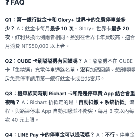
❓ FAQ
Q1：第一銀行鈦金卡和 Glory+ 世界卡的免費停車差多
少？
A：鈦金卡每月
最多 10 次
、Glory+ 世界卡
最多 20
次
，紅利兌換比例兩者相同。差別在世界卡年費較高、適合
月消費 NT$50,000 以上者。
Q2：CUBE 卡刷嘟嘟房有回饋嗎？
A：嘟嘟房不在 CUBE
卡「集精選」充電停車通路名單，
沒有
加碼回饋。想刷嘟嘟
房免費停車請用第一銀行鈦金卡或台北富邦。
Q3：機車族同時刷 Richart 卡和路邊停車費 App 結合會重
複嗎？
A：Richart 折抵走的是「
自動扣繳 + 系統折抵
」流
程、與路邊停車 App 自動扣繳並不衝突，每月 8 次以內每
次 40 元上限。
Q4：LINE Pay 卡的停車金可以提現嗎？
A：
不行
。停車金