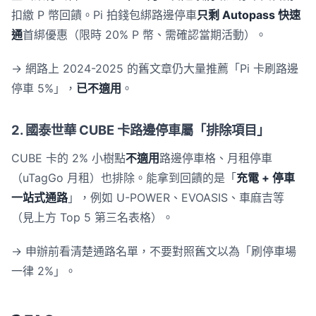
扣繳 P 幣回饋。Pi 拍錢包綁路邊停車
只剩 Autopass 快速
通
首綁優惠（限時 20% P 幣、需確認當期活動）。
→ 網路上 2024-2025 的舊文章仍大量推薦「Pi 卡刷路邊
停車 5%」，
已不適用
。
2. 國泰世華 CUBE 卡路邊停車屬「排除項目」
CUBE 卡的 2% 小樹點
不適用
路邊停車格、月租停車
（uTagGo 月租）也排除。能拿到回饋的是「
充電 + 停車
一站式通路
」，例如 U-POWER、EVOASIS、車麻吉等
（見上方 Top 5 第三名表格）。
→ 申辦前看清楚通路名單，不要對照舊文以為「刷停車場
一律 2%」。