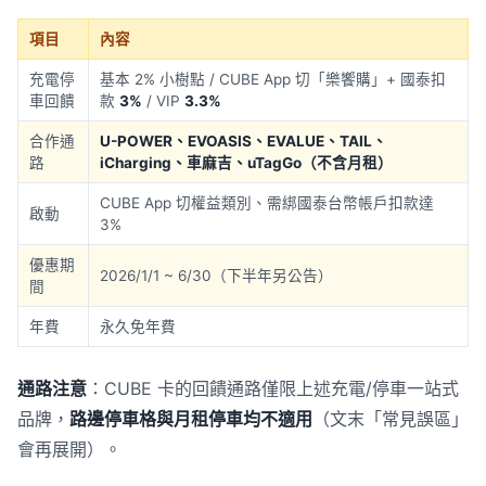
項目
內容
充電停
基本 2% 小樹點 / CUBE App 切「樂饗購」+ 國泰扣
車回饋
款
3%
/ VIP
3.3%
合作通
U-POWER、EVOASIS、EVALUE、TAIL、
路
iCharging、車麻吉、uTagGo（不含月租）
CUBE App 切權益類別、需綁國泰台幣帳戶扣款達
啟動
3%
優惠期
2026/1/1 ~ 6/30（下半年另公告）
間
年費
永久免年費
通路注意
：CUBE 卡的回饋通路僅限上述充電/停車一站式
品牌，
路邊停車格與月租停車均不適用
（文末「常見誤區」
會再展開）。