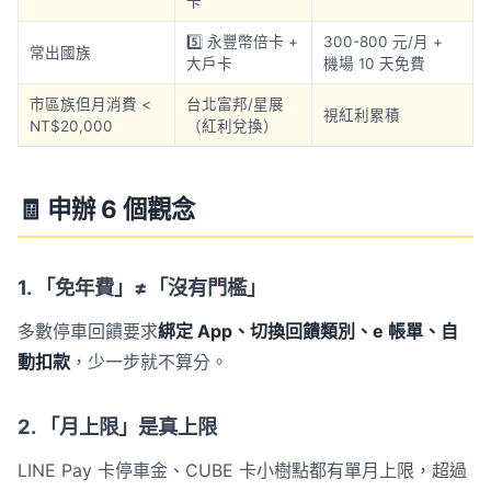
卡
5️⃣ 永豐幣倍卡 +
300-800 元/月 +
常出國族
大戶卡
機場 10 天免費
市區族但月消費 <
台北富邦/星展
視紅利累積
NT$20,000
（紅利兌換）
🧾 申辦 6 個觀念
1. 「免年費」≠「沒有門檻」
多數停車回饋要求
綁定 App、切換回饋類別、e 帳單、自
動扣款
，少一步就不算分。
2. 「月上限」是真上限
LINE Pay 卡停車金、CUBE 卡小樹點都有單月上限，超過