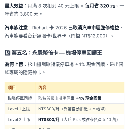
最大效益
：月滿 8 次扣到 40 元上限 =
每月省 320 元
、一
年省約 3,800 元。
汽車族注意
：Richart 卡 2026 已
取消汽車市區臨停權益
，
汽車族要看台新無限卡/世界卡（門檻 NT$12,000）。
5️⃣ 第五名：永豐幣倍卡 — 機場停車回饋王
為何上榜
：松山機場歐特儀停車場 +4% 現金回饋、是出國
族專屬的隱藏神卡。
項目
內容
機場停車回饋
歐特儀松山機場停車
+4% 現金回饋
Level 1 上限
NT$300/月（外幣自動扣繳 + e 帳單）
Level 2 上限
NT$800/月
（大戶 Plus 或往來資產 ≥ 10 萬）