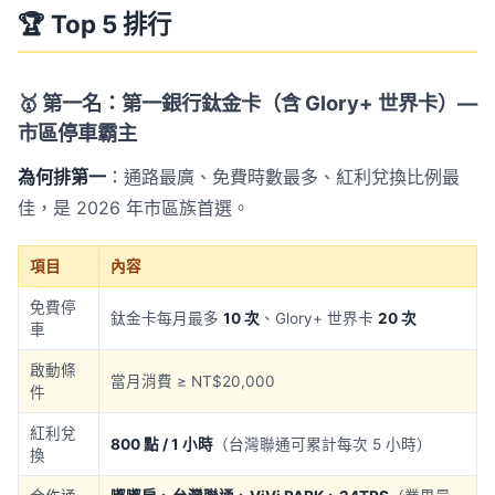
🏆 Top 5 排行
🥇 第一名：第一銀行鈦金卡（含 Glory+ 世界卡）—
市區停車霸主
為何排第一
：通路最廣、免費時數最多、紅利兌換比例最
佳，是 2026 年市區族首選。
項目
內容
免費停
鈦金卡每月最多
10 次
、Glory+ 世界卡
20 次
車
啟動條
當月消費 ≥ NT$20,000
件
紅利兌
800 點 / 1 小時
（台灣聯通可累計每次 5 小時）
換