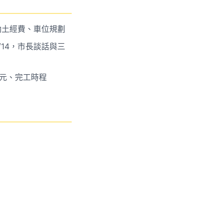
4，動土經費、車位規劃
/5/14，市長談話與三
8 萬元、完工時程