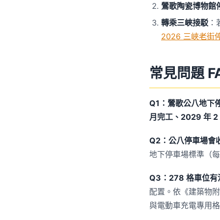
鶯歌陶瓷博物館
轉乘三峽接駁
：
2026 三峽老街
常見問題 F
Q1：鶯歌公八地下
月完工、2029 年 2
Q2：公八停車場會
地下停車場標準（每
Q3：278 格車
配置。依《建築物附
與電動車充電專用格