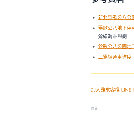
新北鶯歌公八公
鶯歌公八地下停
鶯線轉乘規劃
鶯歌公八公園地
三鶯線通車進度
加入雞來客棧 LINE
廣告