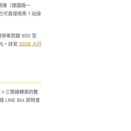
周邊（建國路一
可直接搭乘 1 站接
停車罰鍰 600 至
0 元。詳見
2026 人行
位＋三鶯線轉乘的雙
NE Bot 即時查