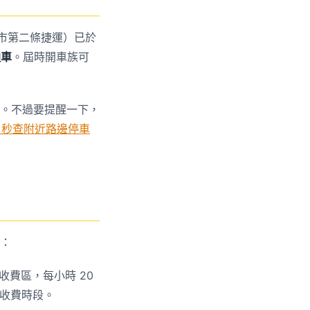
市第二條捷運）已於
通車
。屆時開車族可
。不過要提醒一下，
3 秒查附近路邊停車
：
日收費區，每小時 20
收費時段。