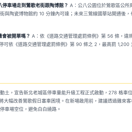
八停車場走到鶯歌老街跟陶博館？
A：公八公園位於鶯歌區公所
街與陶瓷博物館約 10 分鐘內可達；未來三鶯線國華站開通後，也
邊會被開單嗎？
A：依《道路交通管理處罰條例》第 56 條，違規
違停可依《道路交通管理處罰條例》第 90 條之 2，最高罰 1,20
動土，宣告新北老城區停車量能升級工程正式啟動，278 格車
初將大幅改善鶯歌假日塞車困境。在新場啟用前，建議透過雞來客棧 LI
停車場空位，避免白白繞路。