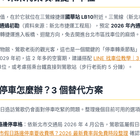
值，在於它就位在三鶯線捷運
國華站 LB10
附近。三鶯線（新北
 日通過初勘
（資料來源：新北市捷運工程局），預定
2026 年內
轉捷運進入板橋、迴龍方向，免去開進台北市區找車位的麻煩。
物館、鶯歌老街的觀光客，這也是一個關鍵的「停車轉乘節點」
029 年初，這 2 年多的空窗期，建議搭配
LINE 找車位教學｜
位，或考慮搭乘台鐵直接到鶯歌站（步行老街約 5 分鐘）。
停車怎麼辦？3 個替代方案
日造訪鶯歌仍會面對停車吃緊的問題。整理幾個目前可用的選項
路邊停車格
：依新北市交通局 2026 年 4 月公告，鶯歌區屬假
市假日路邊停車要收費嗎？2026 最新費率與免費時段整理
確認