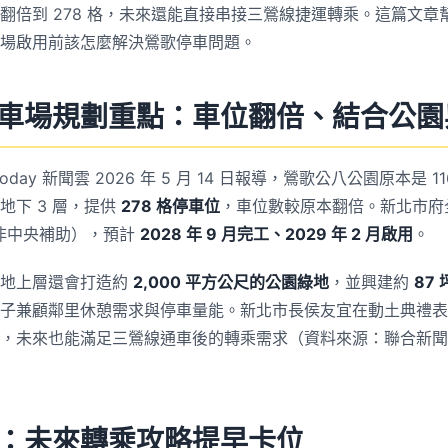
翻倍到 278 格，未來還能直接串接三鶯線捷運轉乘。這篇文章
場啟用前該怎麼解決鶯歌停車問題。
車場規劃重點：車位翻倍、結合公園
oday 新聞雲 2026 年 5 月 14 日報導，鶯歌公八公園原本是 
地下 3 層，提供
278 格停車位
，車位數較原本翻倍。新北市府
非中央補助），預計
2028 年 9 月完工、2029 年 2 月啟用
。
，地上層還會打造約
2,000 平方公尺的公園綠地
，並興建約
87
子兼顧鄰里休憩需求與停車量能。新北市長侯友宜在動土典禮表
，未來也能滿足三鶯線通車後的轉乘需求（資料來源：聯合新聞網、
。
：未來轉乘攻略提早卡位