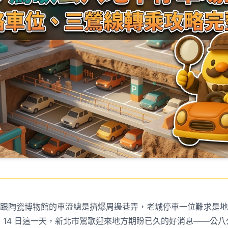
跟陶瓷博物館的車流總是擠爆周邊巷弄，老城停車一位難求是地
5 月 14 日這一天，新北市鶯歌迎來地方期盼已久的好消息——公