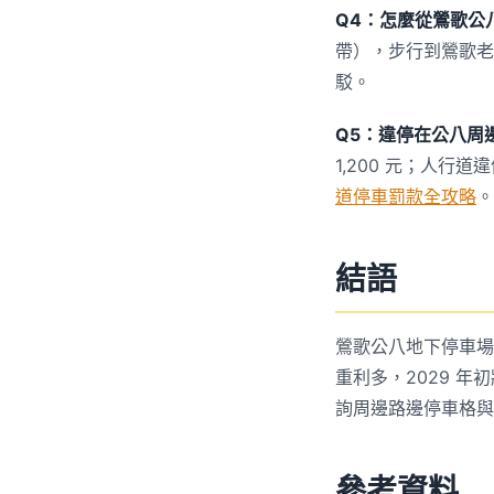
Q4：怎麼從鶯歌公
帶），步行到鶯歌老
駁。
Q5：違停在公八周
1,200 元；人行道
道停車罰款全攻略
。
結語
鶯歌公八地下停車場
重利多，2029 年
詢周邊路邊停車格與
參考資料