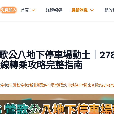
免費加入
首頁
媒體報導
最新消息
關於
 鶯歌公八地下停車場動土｜27
線轉乘攻略完整指南
歌停車
#三鶯線停車
#新北鶯歌停車場
#鶯歌火車站停車
#雞來客棧
#GLike
#