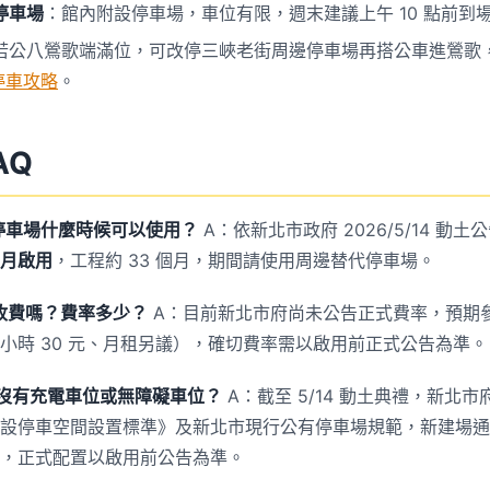
停車場
：館內附設停車場，車位有限，週末建議上午 10 點前到
若公八鶯歌端滿位，可改停三峽老街周邊停車場再搭公車進鶯歌
停車攻略
。
AQ
停車場什麼時候可以使用？
A：依新北市政府 2026/5/14 動
 月啟用
，工程約 33 個月，期間請使用周邊替代停車場。
收費嗎？費率多少？
A：目前新北市府尚未公告正式費率，預期
小時 30 元、月租另議），確切費率需以啟用前正式公告為準。
位有沒有充電車位或無障礙車位？
A：截至 5/14 動土典禮，新北
設停車空間設置標準》及新北市現行公有停車場規範，新建場通
，正式配置以啟用前公告為準。