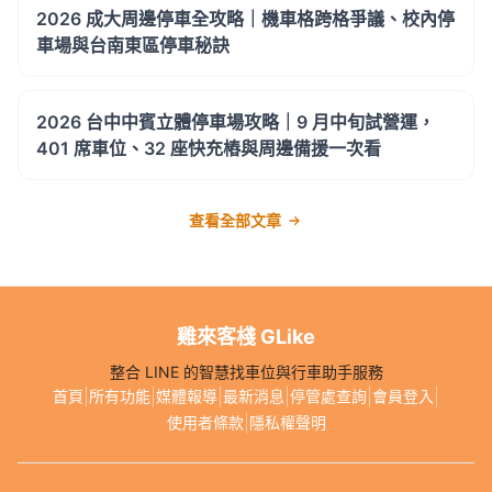
2026 成大周邊停車全攻略｜機車格跨格爭議、校內停
車場與台南東區停車秘訣
2026 台中中賓立體停車場攻略｜9 月中旬試營運，
401 席車位、32 座快充樁與周邊備援一次看
查看全部文章
雞來客棧 GLike
整合 LINE 的智慧找車位與行車助手服務
|
|
|
|
|
|
首頁
所有功能
媒體報導
最新消息
停管處查詢
會員登入
|
使用者條款
隱私權聲明