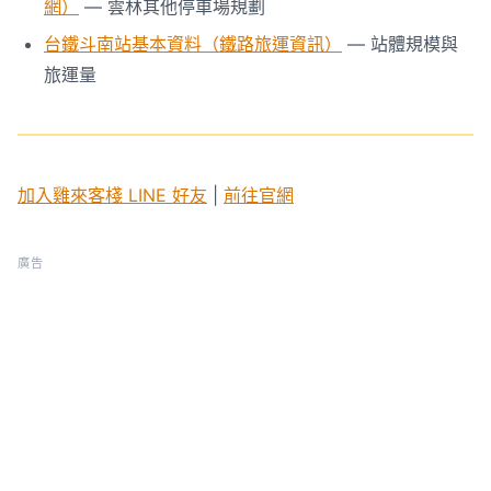
網）
— 雲林其他停車場規劃
台鐵斗南站基本資料（鐵路旅運資訊）
— 站體規模與
旅運量
加入雞來客棧 LINE 好友
|
前往官網
廣告