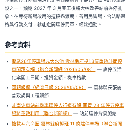
設之一，預期 2027 年 3 月完工後將大幅改善站前違停亂
象。在等待新場啟用的這段過渡期，善用民營場、合法路邊
格與行動支付，就能避開違停罰單、輕鬆通勤。
參考資料
爛尾26年停車場成大水池 雲林縣府投1.3億重啟斗南停
車問題有解（聯合新聞網 2026/05/08）
— 廣停五活
化案開工日期、投資金額、機車格數
同題報導（經濟日報 2026/05/08）
— 雲林縣長張麗
善致詞與工程細節
斗南火車站前機車違停人行道有解 閒置 23 年停五停車
場將重啟利用（聯合新聞網）
— 站前違停背景脈絡
搶救斗六商圈 雲林縣府擬砸 11 億建停車場（聯合新聞