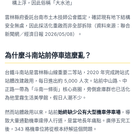
構上浮，因此俗稱「大水池」
雲林縣府委託台南市土木技師公會鑑定，確認現有地下結構
安全無虞，因此採活化重啟而非全部拆除（資料來源：聯合
新聞網／經濟日報 2026/05/08）。
為什麼斗南站前停車這麼亂？
台鐵斗南站是雲林縣山線重要二等站，2020 年完成跨站式
站體改建啟用，每日進出約 5,000 人次。站前中山路、中
正路一帶為「斗南一條街」核心商圈，旁側倉庫群也已活化
為他里霧生活美學館，假日人潮不少。
然而站體啟用以來，站前
始終缺少公有大型機車停車場
，導
致大量通勤機車違停人行道，是當地長年痛點。廣停五完工
後，343 格機車位將從根本紓解這個問題。