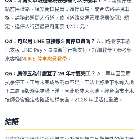
Q3：斗南火車站週邊現在哪裡可以停機車？
A：建議停在
站前民權路、順安街口民營立體停車場，或合法路邊機車
格。請務必避開人行道，依《道路交通管理處罰條例》規
定，違停人行道最高可開罰 1,200 元。
Q4：可以用 LINE 直接繳斗南停車費嗎？
A：路邊停車格
已支援 LINE Pay、嗶嗶繳等行動支付，詳細教學可參考雞
來客棧的
LINE 停車繳費教學
。
Q5：廣停五為什麼蓋了 26 年才要完工？
A：早年因民眾
抗爭停工，工程未完成致載重不足，工法上將地下水導入地
下二層頂版避免結構上浮，因此形成大水池。經台南市土木
技師公會鑑定後確認結構安全，2026 年起活化重啟。
結語
斗南廣停五停車場活化是雲林縣府近年最具指標性的停車建