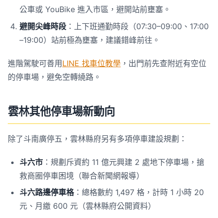
公車或 YouBike 進入市區，避開站前壅塞。
避開尖峰時段
：上下班通勤時段（07:30–09:00、17:00
–19:00）站前極為壅塞，建議錯峰前往。
進階駕駛可善用
LINE 找車位教學
，出門前先查附近有空位
的停車場，避免空轉繞路。
雲林其他停車場新動向
除了斗南廣停五，雲林縣府另有多項停車建設規劃：
斗六市
：規劃斥資約 11 億元興建 2 處地下停車場，搶
救商圈停車困境（聯合新聞網報導）
斗六路邊停車格
：總格數約 1,497 格，計時 1 小時 20
元、月繳 600 元（雲林縣府公開資料）