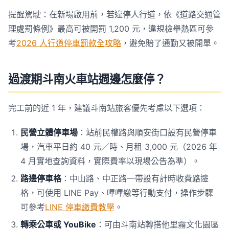
提醒駕駛：在新場啟用前，若違停人行道，依《道路交通管
理處罰條例》最高可被開罰 1,200 元，違規檢舉熱區可參
考
2026 人行道停車罰款全攻略
，避免賠了通勤又被開單。
過渡期斗南火車站週邊怎麼停？
完工前的近 1 年，建議斗南站旅客優先考慮以下選項：
民營立體停車場
：站前民權路與順安街口設有民營停車
場，汽車平日約 40 元／時、月租 3,000 元（2026 年
4 月實地查詢資料，實際費率以現場公告為準）。
路邊停車格
：中山路、中正路一帶設有計時收費路邊
格，可使用 LINE Pay、嗶嗶繳等行動支付，操作步驟
可參考
LINE 停車繳費教學
。
轉乘公車或 YouBike
：可由斗南站轉搭他里霧文化園區