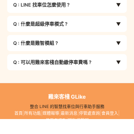
(停車場/停車格)、嘉義 (停車場)、南投 (停車場/停
Q : LINE 找車位怎麼使用 ?
▼
車位、找超商、查路況等核心功能皆可免費使用。
為準。
車格)、屏東 (停車場)、高雄 (停車場/停車格)、宜
蘭 (停車場)、基隆 (停車場)
方式1：在雞來客棧 LINE 聊天室中，點選【圖文選
若企業需要「雞智模組」進階服務（如 LINE 自然
Q : 什麼是超級停車模式 ?
▼
單】>【立即找車位】> 點擊右上角【分享】即
引流外掛、自由圖文選單等），則有年付
【LINE MINI APP超級停車模式】
可。
超級停車模式是雞來客棧推出的 LINE MINI APP 網
NT$599/月 或月付 NT$999/月 的方案可選擇。
台中(停車場/停車格)
Q : 什麼是雞智模組 ?
▼
頁版地圖功能，可在地圖上即時查看附近停車格與
方式2：叫出鍵盤 > 點擊【>】> 點擊【+】>【位
停車場的位置與空位狀態，並支援國道與省道壅塞
雞智模組是雞來客棧推出的官方 LINE 自然引流外
置資訊】> 點擊右上【分享】，系統約 3 秒即回傳
或事故路段的語音提醒，目前已於台中上線。
Q : 可以用雞來客棧自動繳停車費嗎 ?
▼
掛模組，讓企業的 LINE 官方帳號也能擁有找車位
附近 10 個路邊車格與 10 個停車場資訊。
功能，藉此吸引高黏著度的真實用戶。
可以。註冊 GLike 會員後，綁定車牌與扣款信用
卡，即可開啟路邊停車費自動扣款功能。
模組還包含自由圖文選單編輯、關鍵字受眾建立、
追蹤/退追報表、Webhook 智能轉發、分店快搜等
雞來客棧 GLike
此外，進出 Autopass 合作停車場也能免取票、免
功能。
繳費機，直接出場自動扣款。
整合 LINE 的智慧找車位與行車助手服務
|
|
|
|
|
|
首頁
所有功能
媒體報導
最新消息
停管處查詢
會員登入
|
使用者條款
隱私權聲明