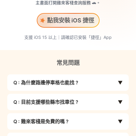
主畫面打開雞來客棧查詢服務 🚗。
點我安裝 iOS 捷徑
支援 iOS 15 以上｜請確認已安裝「捷徑」App
常見問題
Q : 為什麼路邊停車格也能找 ?
▼
部分縣市政府有提供路邊停車數據，雞來客棧透過
Q : 目前支援哪些縣市找車位 ?
▼
數據整合，讓您在傳送位置後，系統能即時回傳附
近 10 個路邊車格與 10 個停車場資訊。
【LINE聊天室立即找車位】
台中 (停車場/停車格)、台北 (停車場/停車格)、新
Q : 雞來客棧是免費的嗎 ?
▼
⚠️ 溫馨小提醒： 車位資訊更新頻率受限於數據
北 (停車場/停車格)、桃園 (停車場/停車格)、新竹
是的，加入雞來客棧 LINE 官方帳號完全免費，找
源，顯示內容僅供參考，實際停車狀況請依照現場