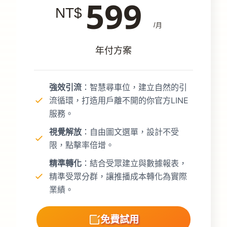
599
年付方案
強效引流
：智慧尋車位，建立自然的引
強
流循環，打造用戶離不開的你官方LINE
流
服務。
服
視覺解放
：自由圖文選單，設計不受
視
限，點擊率倍增。
限
精準轉化
：結合受眾建立與數據報表，
精
精準受眾分群，讓推播成本轉化為實際
精
業績。
業
免費試用